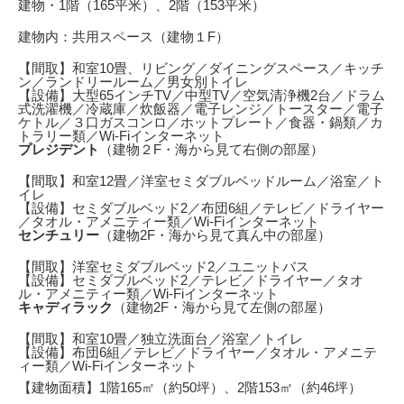
建物・1階（165平米）、2階（153平米）
建物内：共用スペース（建物１F）
【間取】和室10畳、リビング／ダイニングスペース／キッチ
ン／ランドリールーム／男女別トイレ
【設備】大型65インチTV／中型TV／空気清浄機2台／ドラム
式洗濯機／冷蔵庫／炊飯器／電子レンジ／トースター／電子
ケトル／３口ガスコンロ／ホットプレート／食器・鍋類／カ
トラリー類／Wi-Fiインターネット
プレジデント
（建物２F・海から見て右側の部屋）
【間取】和室12畳／洋室セミダブルベッドルーム／浴室／ト
イレ
【設備】セミダブルベッド2／布団6組／テレビ／ドライヤー
／タオル・アメニティー類／Wi-Fiインターネット
センチュリー
（建物2F・海から見て真ん中の部屋）
【間取】洋室セミダブルベッド2／ユニットバス
【設備】セミダブルベッド2／テレビ／ドライヤー／タオ
ル・アメニティー類／Wi-Fiインターネット
キャディラック
（建物2F・海から見て左側の部屋）
【間取】和室10畳／独立洗面台／浴室／トイレ
【設備】布団6組／テレビ／ドライヤー／タオル・アメニテ
ィー類／Wi-Fiインターネット
【建物面積】1階165㎡（約50坪）、2階153㎡（約46坪）