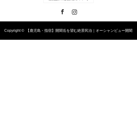
Facebook
Instagram
Copyright ©
【鹿児島・指宿】開聞岳を望む絶景民泊｜オーシャンビュー開聞
岳｜一棟貸し宿