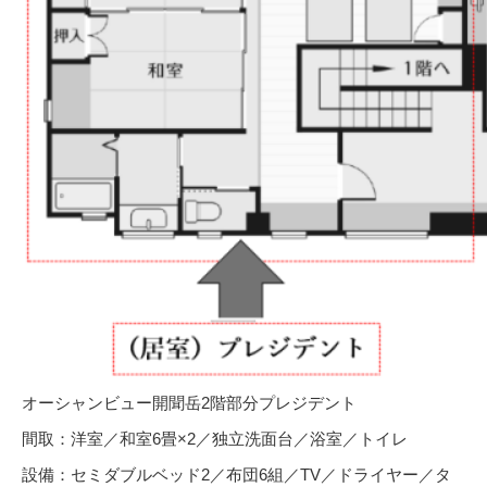
オーシャンビュー開聞岳2階部分プレジデント
間取：洋室／和室6畳×2／独立洗面台／浴室／トイレ
設備：セミダブルベッド2／布団6組／TV／ドライヤー／タ