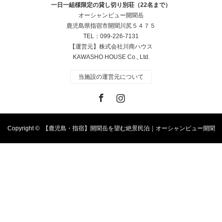
一日一組様限定の貸し切り別荘（22名まで）
オーシャンビュー開聞岳
鹿児島県指宿市開聞川尻５４７５
TEL：099-226-7131
【運営元】株式会社川商ハウス
KAWASHO HOUSE Co., Ltd.
当施設の運営元について
Facebook
Instagram
Copyright ©
【鹿児島・指宿】開聞岳を望む絶景民泊｜オーシャンビュー開聞
岳｜一棟貸し宿